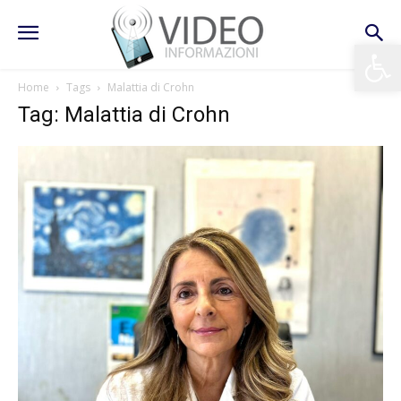
Apri la 
Home
Tags
Malattia di Crohn
Tag: Malattia di Crohn