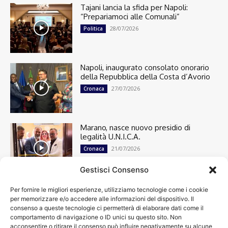
Tajani lancia la sfida per Napoli:
“Prepariamoci alle Comunali”
28/07/2026
Politica
Napoli, inaugurato consolato onorario
della Repubblica della Costa d’Avorio
27/07/2026
Cronaca
Marano, nasce nuovo presidio di
legalità U.N.I.C.A.
21/07/2026
Cronaca
Gestisci Consenso
Per fornire le migliori esperienze, utilizziamo tecnologie come i cookie
Cronaca
13501
per memorizzare e/o accedere alle informazioni del dispositivo. Il
Attualità
7305
consenso a queste tecnologie ci permetterà di elaborare dati come il
top
6752
comportamento di navigazione o ID unici su questo sito. Non
acconsentire o ritirare il consenso può influire negativamente su alcune
News
4209