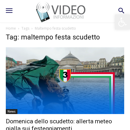
Apri la 
Home
Tags
Maltempo festa scudetto
Tag: maltempo festa scudetto
News
Domenica dello scudetto: allerta meteo
gialla sui festeggiamenti