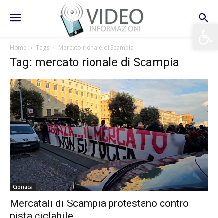
Apri la 
Home
Tags
Mercato rionale di Scampia
Tag: mercato rionale di Scampia
Cronaca
Mercatali di Scampia protestano contro
pista ciclabile