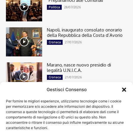
“Prepariamoci alle Comunali”
28/07/2026
Politica
Napoli, inaugurato consolato onorario
della Repubblica della Costa d’Avorio
27/07/2026
Cronaca
Marano, nasce nuovo presidio di
legalità U.N.I.C.A.
21/07/2026
Cronaca
Gestisci Consenso
Per fornire le migliori esperienze, utilizziamo tecnologie come i cookie
Cronaca
13498
per memorizzare e/o accedere alle informazioni del dispositivo. Il
Attualità
7303
consenso a queste tecnologie ci permetterà di elaborare dati come il
top
6748
comportamento di navigazione o ID unici su questo sito. Non
acconsentire o ritirare il consenso può influire negativamente su alcune
News
4209
caratteristiche e funzioni.
Cultura
2870