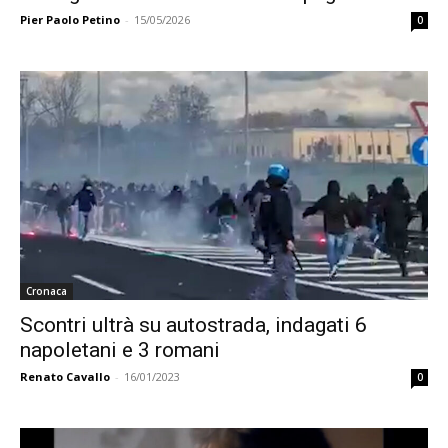
Pier Paolo Petino
-
15/05/2026
0
Cronaca
Scontri ultrà su autostrada, indagati 6
napoletani e 3 romani
Renato Cavallo
-
16/01/2023
0