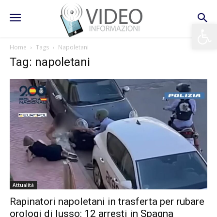
Apri la 
Home
Tags
Napoletani
Tag: napoletani
Attualità
Rapinatori napoletani in trasferta per rubare
orologi di lusso: 12 arresti in Spagna