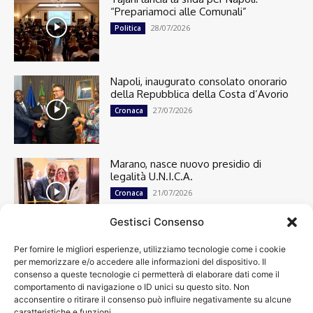
“Prepariamoci alle Comunali”
28/07/2026
Politica
Napoli, inaugurato consolato onorario
della Repubblica della Costa d’Avorio
27/07/2026
Cronaca
Marano, nasce nuovo presidio di
legalità U.N.I.C.A.
21/07/2026
Cronaca
Gestisci Consenso
Per fornire le migliori esperienze, utilizziamo tecnologie come i cookie
Cronaca
13498
per memorizzare e/o accedere alle informazioni del dispositivo. Il
Attualità
7303
consenso a queste tecnologie ci permetterà di elaborare dati come il
top
6749
comportamento di navigazione o ID unici su questo sito. Non
acconsentire o ritirare il consenso può influire negativamente su alcune
News
4209
caratteristiche e funzioni.