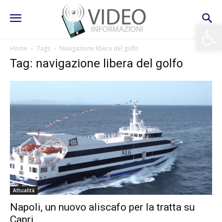
Apri la 
Home
Tags
Navigazione libera del golfo
Tag: navigazione libera del golfo
Attualità
Napoli, un nuovo aliscafo per la tratta su
Capri