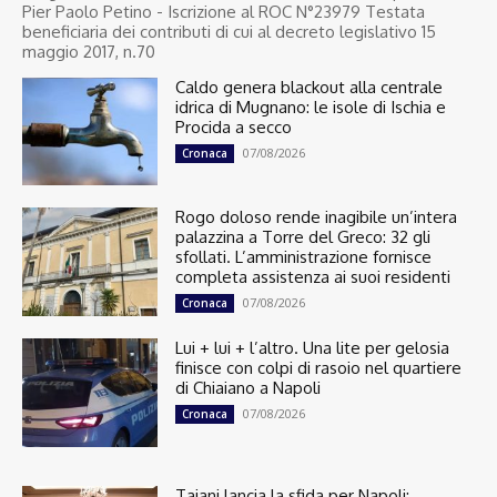
Pier Paolo Petino - Iscrizione al ROC N°23979 Testata
beneficiaria dei contributi di cui al decreto legislativo 15
maggio 2017, n.70
Caldo genera blackout alla centrale
idrica di Mugnano: le isole di Ischia e
Procida a secco
07/08/2026
Cronaca
Rogo doloso rende inagibile un’intera
palazzina a Torre del Greco: 32 gli
sfollati. L’amministrazione fornisce
completa assistenza ai suoi residenti
07/08/2026
Cronaca
Lui + lui + l’altro. Una lite per gelosia
finisce con colpi di rasoio nel quartiere
di Chiaiano a Napoli
07/08/2026
Cronaca
Tajani lancia la sfida per Napoli: