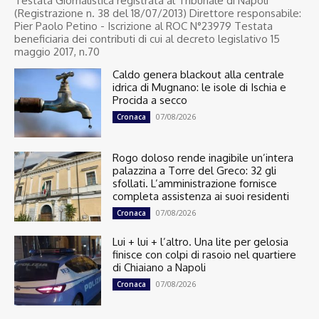
Testata Giornalistica registrata al Tribunale di Napoli
(Registrazione n. 38 del 18/07/2013) Direttore responsabile:
Pier Paolo Petino - Iscrizione al ROC N°23979 Testata
beneficiaria dei contributi di cui al decreto legislativo 15
maggio 2017, n.70
Caldo genera blackout alla centrale
idrica di Mugnano: le isole di Ischia e
Procida a secco
07/08/2026
Cronaca
Rogo doloso rende inagibile un’intera
palazzina a Torre del Greco: 32 gli
sfollati. L’amministrazione fornisce
completa assistenza ai suoi residenti
07/08/2026
Cronaca
Lui + lui + l’altro. Una lite per gelosia
finisce con colpi di rasoio nel quartiere
di Chiaiano a Napoli
07/08/2026
Cronaca