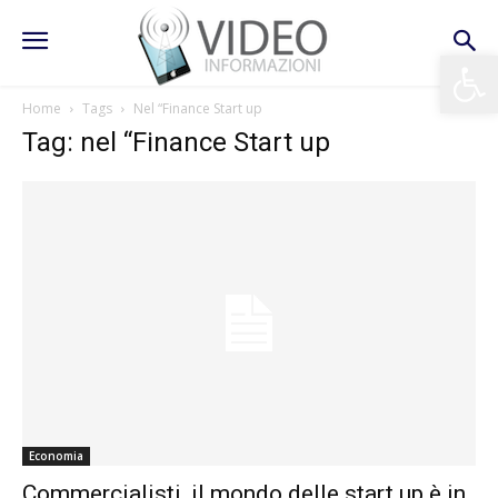
Apri la 
Home
Tags
Nel “Finance Start up
Tag: nel “Finance Start up
Economia
Commercialisti, il mondo delle start up è in