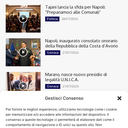
Tajani lancia la sfida per Napoli:
“Prepariamoci alle Comunali”
28/07/2026
Politica
Napoli, inaugurato consolato onorario
della Repubblica della Costa d’Avorio
27/07/2026
Cronaca
Marano, nasce nuovo presidio di
legalità U.N.I.C.A.
21/07/2026
Cronaca
Gestisci Consenso
Per fornire le migliori esperienze, utilizziamo tecnologie come i cookie
Cronaca
13498
per memorizzare e/o accedere alle informazioni del dispositivo. Il
Attualità
7303
consenso a queste tecnologie ci permetterà di elaborare dati come il
top
6749
comportamento di navigazione o ID unici su questo sito. Non