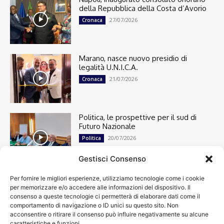
della Repubblica della Costa d’Avorio
27/07/2026
Cronaca
Marano, nasce nuovo presidio di
legalità U.N.I.C.A.
21/07/2026
Cronaca
Politica, le prospettive per il sud di
Futuro Nazionale
20/07/2026
Politica
Gestisci Consenso
Per fornire le migliori esperienze, utilizziamo tecnologie come i cookie
Cronaca
13492
per memorizzare e/o accedere alle informazioni del dispositivo. Il
Attualità
7299
consenso a queste tecnologie ci permetterà di elaborare dati come il
top
6746
comportamento di navigazione o ID unici su questo sito. Non
acconsentire o ritirare il consenso può influire negativamente su alcune
News
4208
caratteristiche e funzioni.