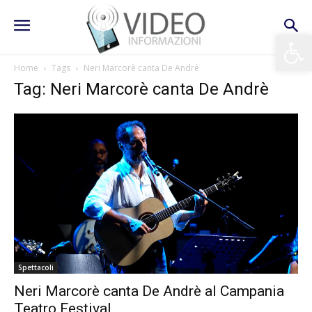
Apri la 
Home
Tags
Neri Marcorè canta De Andrè
Tag: Neri Marcorè canta De Andrè
Spettacoli
Neri Marcorè canta De Andrè al Campania
Teatro Festival