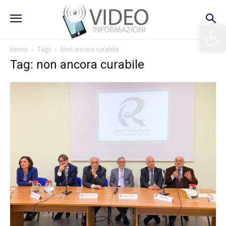
Apri la 
Home
Tags
Non ancora curabile
Tag: non ancora curabile