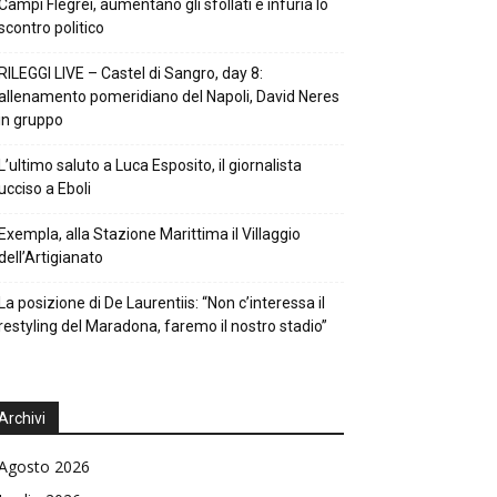
Campi Flegrei, aumentano gli sfollati e infuria lo
scontro politico
RILEGGI LIVE – Castel di Sangro, day 8:
allenamento pomeridiano del Napoli, David Neres
in gruppo
L’ultimo saluto a Luca Esposito, il giornalista
ucciso a Eboli
Exempla, alla Stazione Marittima il Villaggio
dell’Artigianato
La posizione di De Laurentiis: “Non c’interessa il
restyling del Maradona, faremo il nostro stadio”
Archivi
Agosto 2026