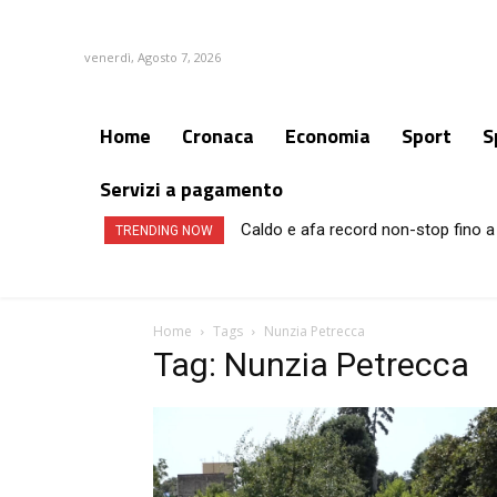
venerdì, Agosto 7, 2026
Home
Cronaca
Economia
Sport
S
Servizi a pagamento
Caldo e afa record non-stop fino a 
Amichevole, Napoli-Osasuna 2-1
TRENDING NOW
Home
Tags
Nunzia Petrecca
Tag: Nunzia Petrecca