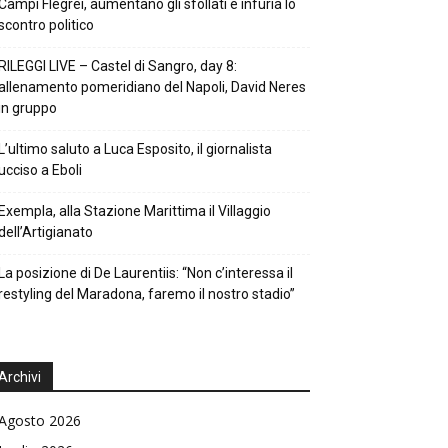
Campi Flegrei, aumentano gli sfollati e infuria lo
scontro politico
RILEGGI LIVE – Castel di Sangro, day 8:
allenamento pomeridiano del Napoli, David Neres
in gruppo
L’ultimo saluto a Luca Esposito, il giornalista
ucciso a Eboli
Exempla, alla Stazione Marittima il Villaggio
dell’Artigianato
La posizione di De Laurentiis: “Non c’interessa il
restyling del Maradona, faremo il nostro stadio”
Archivi
Agosto 2026