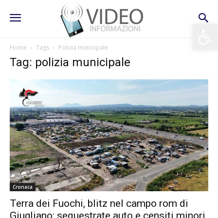
Apri la 
Home
Tags
Polizia municipale
Tag: polizia municipale
Cronaca
Terra dei Fuochi, blitz nel campo rom di
Giugliano: sequestrate auto e censiti minori