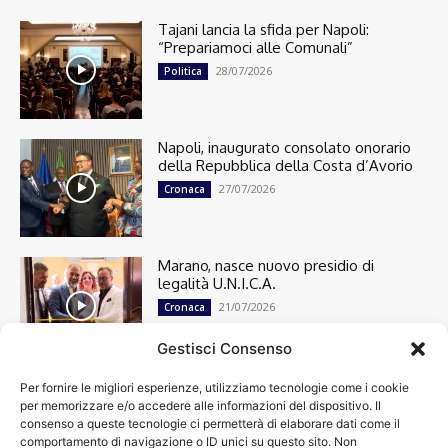
Tajani lancia la sfida per Napoli:
“Prepariamoci alle Comunali”
28/07/2026
Politica
Napoli, inaugurato consolato onorario
della Repubblica della Costa d’Avorio
27/07/2026
Cronaca
Marano, nasce nuovo presidio di
legalità U.N.I.C.A.
21/07/2026
Cronaca
Gestisci Consenso
Per fornire le migliori esperienze, utilizziamo tecnologie come i cookie
Cronaca
13501
per memorizzare e/o accedere alle informazioni del dispositivo. Il
Attualità
7305
consenso a queste tecnologie ci permetterà di elaborare dati come il
top
6751
comportamento di navigazione o ID unici su questo sito. Non