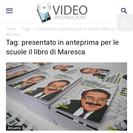
Apri la 
Home
Tags
Presentato in anteprima per le scuole il libro di
Maresca
Tag: presentato in anteprima per le
scuole il libro di Maresca
Attualità