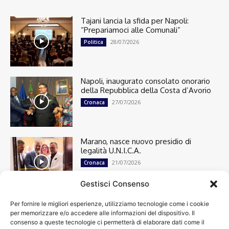
Tajani lancia la sfida per Napoli:
“Prepariamoci alle Comunali”
28/07/2026
Politica
Napoli, inaugurato consolato onorario
della Repubblica della Costa d’Avorio
27/07/2026
Cronaca
Marano, nasce nuovo presidio di
legalità U.N.I.C.A.
21/07/2026
Cronaca
Gestisci Consenso
Per fornire le migliori esperienze, utilizziamo tecnologie come i cookie
Cronaca
13501
per memorizzare e/o accedere alle informazioni del dispositivo. Il
Attualità
7305
consenso a queste tecnologie ci permetterà di elaborare dati come il