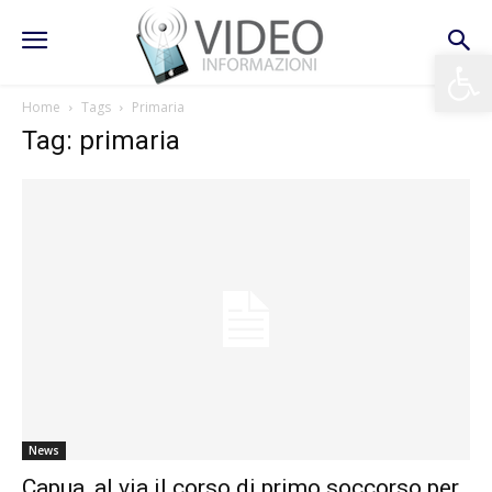
Apri la 
Home
Tags
Primaria
Tag: primaria
News
Capua, al via il corso di primo soccorso per