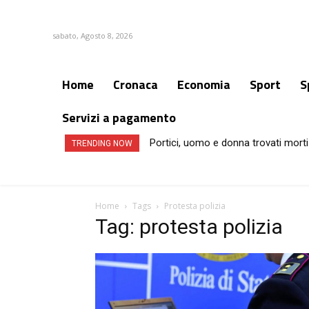
sabato, Agosto 8, 2026
Home
Cronaca
Economia
Sport
S
Servizi a pagamento
Portici, uomo e donna trovati morti
TRENDING NOW
Home
Tags
Protesta polizia
Tag: protesta polizia