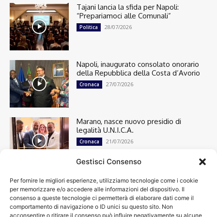
Tajani lancia la sfida per Napoli:
“Prepariamoci alle Comunali”
28/07/2026
Politica
Napoli, inaugurato consolato onorario
della Repubblica della Costa d’Avorio
27/07/2026
Cronaca
Marano, nasce nuovo presidio di
legalità U.N.I.C.A.
21/07/2026
Cronaca
Gestisci Consenso
Per fornire le migliori esperienze, utilizziamo tecnologie come i cookie
Cronaca
13501
per memorizzare e/o accedere alle informazioni del dispositivo. Il
Attualità
7305
consenso a queste tecnologie ci permetterà di elaborare dati come il
top
6752
comportamento di navigazione o ID unici su questo sito. Non
acconsentire o ritirare il consenso può influire negativamente su alcune
News
4209