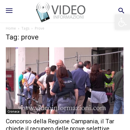
Apri la 
Home
Tags
Prove
Tag: prove
Cronaca
Concorso della Regione Campania, il Tar
chiede il recupero delle prove selettive