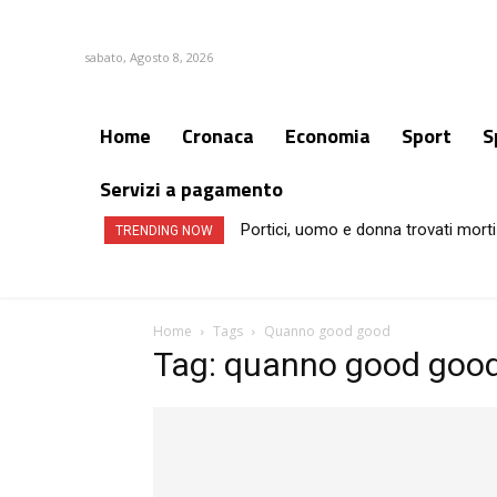
sabato, Agosto 8, 2026
Home
Cronaca
Economia
Sport
S
Servizi a pagamento
Portici, uomo e donna trovati morti
TRENDING NOW
Home
Tags
Quanno good good
Tag: quanno good goo