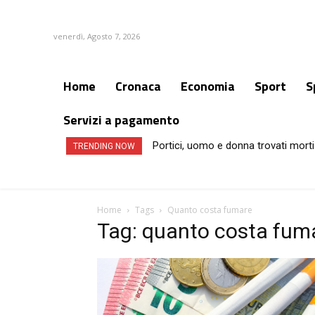
venerdì, Agosto 7, 2026
Home
Cronaca
Economia
Sport
S
Servizi a pagamento
Portici, uomo e donna trovati morti
TRENDING NOW
Home
Tags
Quanto costa fumare
Tag: quanto costa fum