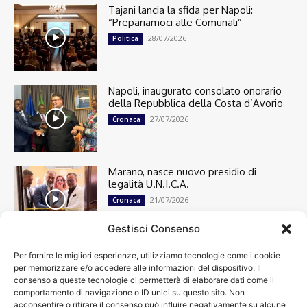
Tajani lancia la sfida per Napoli:
“Prepariamoci alle Comunali”
28/07/2026
Politica
Napoli, inaugurato consolato onorario
della Repubblica della Costa d’Avorio
27/07/2026
Cronaca
Marano, nasce nuovo presidio di
legalità U.N.I.C.A.
21/07/2026
Cronaca
Gestisci Consenso
Per fornire le migliori esperienze, utilizziamo tecnologie come i cookie
Cronaca
13501
per memorizzare e/o accedere alle informazioni del dispositivo. Il
Attualità
7305
consenso a queste tecnologie ci permetterà di elaborare dati come il
top
6752
comportamento di navigazione o ID unici su questo sito. Non
acconsentire o ritirare il consenso può influire negativamente su alcune
News
4209