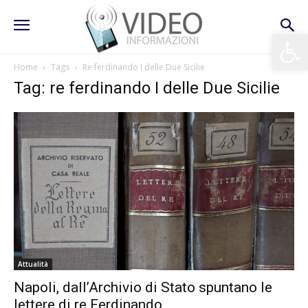
Apri la 
Home
Tags
Re ferdinando I delle Due Sicilie
Tag: re ferdinando I delle Due Sicilie
Attualità
Napoli, dall’Archivio di Stato spuntano le
lettere di re Ferdinando