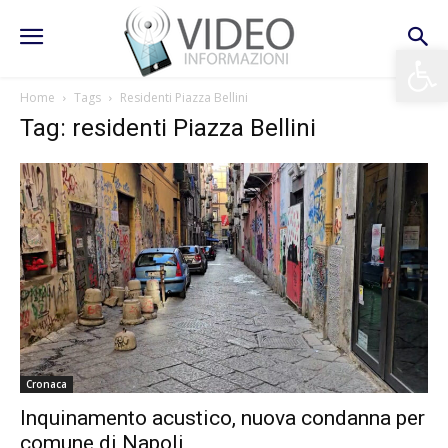
Apri la 
Home
Tags
Residenti Piazza Bellini
Tag: residenti Piazza Bellini
Cronaca
Inquinamento acustico, nuova condanna per
comune di Napoli