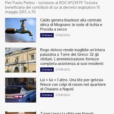
Pier Paolo Petino - Iscrizione al ROC N°23979 Testata
beneficiaria dei contributi di cui al decreto legislativo 15
maggio 2017, n.70
Caldo genera blackout alla centrale
idrica di Mugnano: le isole di Ischia e
Procida a secco
07/08/2026
Cronaca
Rogo doloso rende inagibile un’intera
palazzina a Torre del Greco: 32 gli
sfollati. L’amministrazione fornisce
completa assistenza ai suoi residenti
07/08/2026
Cronaca
Lui + lui + l’altro. Una lite per gelosia
finisce con colpi di rasoio nel quartiere
di Chiaiano a Napoli
07/08/2026
Cronaca
Tajani lancia la sfida per Napoli: