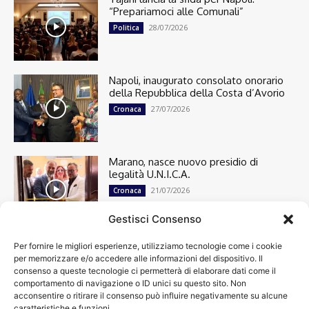
“Prepariamoci alle Comunali”
28/07/2026
Politica
Napoli, inaugurato consolato onorario
della Repubblica della Costa d’Avorio
27/07/2026
Cronaca
Marano, nasce nuovo presidio di
legalità U.N.I.C.A.
21/07/2026
Cronaca
Gestisci Consenso
Per fornire le migliori esperienze, utilizziamo tecnologie come i cookie
Cronaca
13498
per memorizzare e/o accedere alle informazioni del dispositivo. Il
Attualità
7303
consenso a queste tecnologie ci permetterà di elaborare dati come il
top
6749
comportamento di navigazione o ID unici su questo sito. Non
acconsentire o ritirare il consenso può influire negativamente su alcune
News
4209
caratteristiche e funzioni.