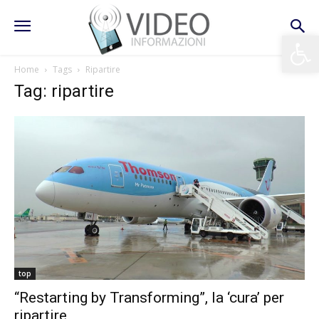
Apri la 
Home
Tags
Ripartire
Tag: ripartire
top
“Restarting by Transforming”, la ‘cura’ per
ripartire