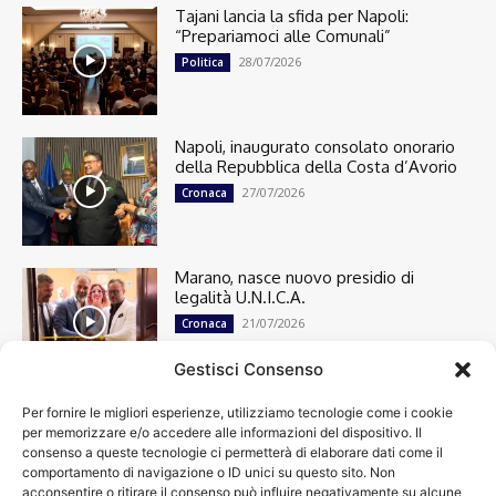
Tajani lancia la sfida per Napoli:
“Prepariamoci alle Comunali”
28/07/2026
Politica
Napoli, inaugurato consolato onorario
della Repubblica della Costa d’Avorio
27/07/2026
Cronaca
Marano, nasce nuovo presidio di
legalità U.N.I.C.A.
21/07/2026
Cronaca
Gestisci Consenso
Per fornire le migliori esperienze, utilizziamo tecnologie come i cookie
Cronaca
13501
per memorizzare e/o accedere alle informazioni del dispositivo. Il
Attualità
7305
consenso a queste tecnologie ci permetterà di elaborare dati come il
top
6752
comportamento di navigazione o ID unici su questo sito. Non
acconsentire o ritirare il consenso può influire negativamente su alcune
News
4209