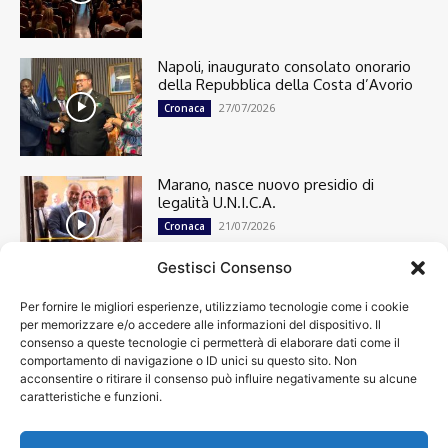
Napoli, inaugurato consolato onorario
della Repubblica della Costa d’Avorio
27/07/2026
Cronaca
Marano, nasce nuovo presidio di
legalità U.N.I.C.A.
21/07/2026
Cronaca
Gestisci Consenso
Per fornire le migliori esperienze, utilizziamo tecnologie come i cookie
Cronaca
13501
per memorizzare e/o accedere alle informazioni del dispositivo. Il
Attualità
7305
consenso a queste tecnologie ci permetterà di elaborare dati come il
top
6752
comportamento di navigazione o ID unici su questo sito. Non
acconsentire o ritirare il consenso può influire negativamente su alcune
News
4209
caratteristiche e funzioni.
Cultura
2871
Calcio
2013
Economia
1933