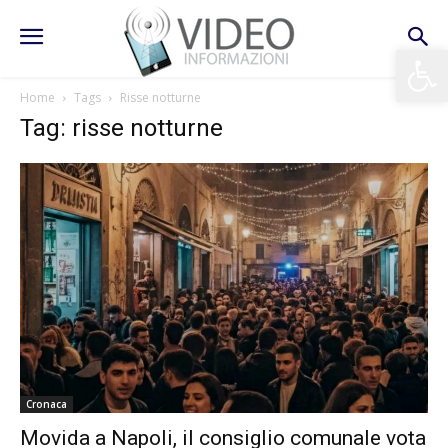
Apri la 
Home
Tags
Risse notturne
Tag: risse notturne
Cronaca
Movida a Napoli, il consiglio comunale vota