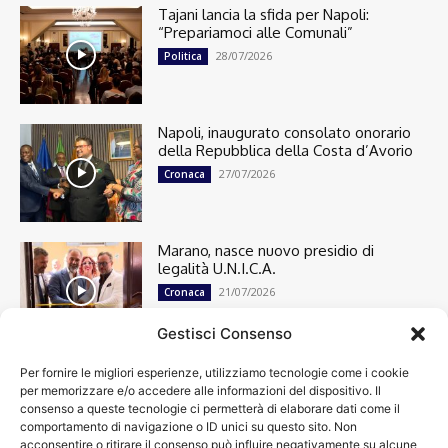
Tajani lancia la sfida per Napoli:
“Prepariamoci alle Comunali”
28/07/2026
Politica
Napoli, inaugurato consolato onorario
della Repubblica della Costa d’Avorio
27/07/2026
Cronaca
Marano, nasce nuovo presidio di
legalità U.N.I.C.A.
21/07/2026
Cronaca
Gestisci Consenso
Per fornire le migliori esperienze, utilizziamo tecnologie come i cookie
Cronaca
13501
per memorizzare e/o accedere alle informazioni del dispositivo. Il
Attualità
7305
consenso a queste tecnologie ci permetterà di elaborare dati come il
top
6752
comportamento di navigazione o ID unici su questo sito. Non
acconsentire o ritirare il consenso può influire negativamente su alcune
News
4209