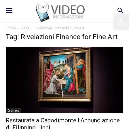
Apri la 
Home
Tags
Rivelazioni Finance for Fine Art
Tag: Rivelazioni Finance for Fine Art
Cronaca
Restaurata a Capodimonte l’Annunciazione
di Filippino Lippi