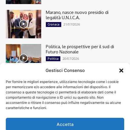
Marano, nasce nuovo presidio di
legalità U.N.I.C.A.
21/07/2026
Cronaca
Politica, le prospettive per il sud di
Futuro Nazionale
20/07/2026
Politica
Gestisci Consenso
Per fornire le migliori esperienze, utilizziamo tecnologie come i cookie
Cronaca
13491
per memorizzare e/o accedere alle informazioni del dispositivo. Il
Attualità
7299
consenso a queste tecnologie ci permetterà di elaborare dati come il
top
6745
comportamento di navigazione o ID unici su questo sito. Non
acconsentire o ritirare il consenso può influire negativamente su alcune
News
4208
caratteristiche e funzioni.
Cultura
2869
Calcio
1999
Spettacoli
1932
Accetta
Economia
1932