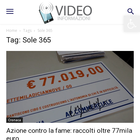
Apri la 
Home
Tags
Sole 365
Tag: Sole 365
Cronaca
Azione contro la fame: raccolti oltre 77mila
euro