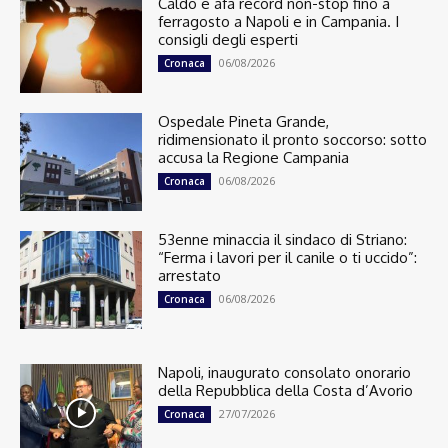
Caldo e afa record non-stop fino a
ferragosto a Napoli e in Campania. I
consigli degli esperti
06/08/2026
Cronaca
Ospedale Pineta Grande,
ridimensionato il pronto soccorso: sotto
accusa la Regione Campania
06/08/2026
Cronaca
53enne minaccia il sindaco di Striano:
“Ferma i lavori per il canile o ti uccido”:
arrestato
06/08/2026
Cronaca
Napoli, inaugurato consolato onorario
della Repubblica della Costa d’Avorio
27/07/2026
Cronaca