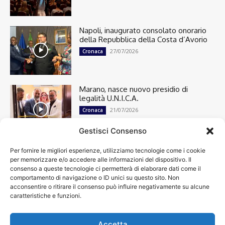
Napoli, inaugurato consolato onorario
della Repubblica della Costa d’Avorio
27/07/2026
Cronaca
Marano, nasce nuovo presidio di
legalità U.N.I.C.A.
21/07/2026
Cronaca
Gestisci Consenso
Per fornire le migliori esperienze, utilizziamo tecnologie come i cookie
Cronaca
13498
per memorizzare e/o accedere alle informazioni del dispositivo. Il
Attualità
7303
consenso a queste tecnologie ci permetterà di elaborare dati come il
top
6748
comportamento di navigazione o ID unici su questo sito. Non
acconsentire o ritirare il consenso può influire negativamente su alcune
News
4209
caratteristiche e funzioni.
Cultura
2870
Calcio
2006
Economia
1933
Accetta