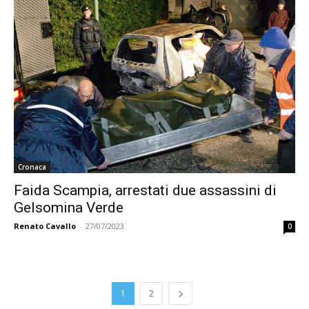
Cronaca
Faida Scampia, arrestati due assassini di
Gelsomina Verde
Renato Cavallo
-
27/07/2023
0
1
2