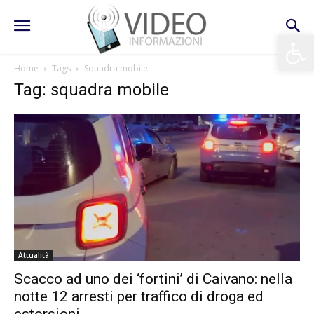
Apri la 
Home
Tags
Squadra mobile
Tag: squadra mobile
Attualità
Scacco ad uno dei ‘fortini’ di Caivano: nella
notte 12 arresti per traffico di droga ed
estorsioni