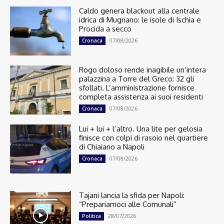
Caldo genera blackout alla centrale
idrica di Mugnano: le isole di Ischia e
Procida a secco
07/08/2026
Cronaca
Rogo doloso rende inagibile un’intera
palazzina a Torre del Greco: 32 gli
sfollati. L’amministrazione fornisce
completa assistenza ai suoi residenti
07/08/2026
Cronaca
Lui + lui + l’altro. Una lite per gelosia
finisce con colpi di rasoio nel quartiere
di Chiaiano a Napoli
07/08/2026
Cronaca
Tajani lancia la sfida per Napoli:
“Prepariamoci alle Comunali”
28/07/2026
Politica