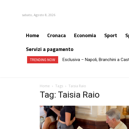
sabato, Agosto 8, 2026
Home
Cronaca
Economia
Sport
S
Servizi a pagamento
Esclusiva – Napoli, Branchini a Cas
TRENDING NOW
Home
Tags
Taisia Raio
Tag: Taisia Raio