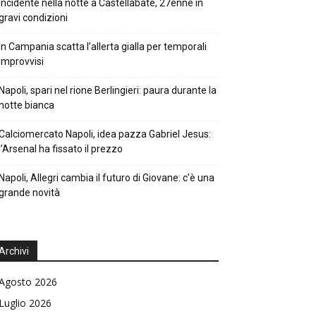
Incidente nella notte a Castellabate, 27enne in
gravi condizioni
In Campania scatta l’allerta gialla per temporali
improvvisi
Napoli, spari nel rione Berlingieri: paura durante la
notte bianca
Calciomercato Napoli, idea pazza Gabriel Jesus:
l’Arsenal ha fissato il prezzo
Napoli, Allegri cambia il futuro di Giovane: c’è una
grande novità
Archivi
Agosto 2026
Luglio 2026