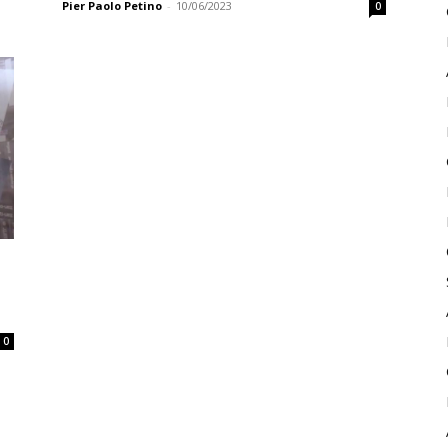
Pier Paolo Petino
-
10/06/2023
0
0