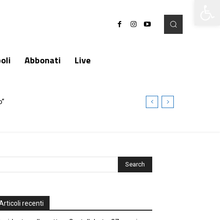
Apri la 
oli
Abbonati
Live
o”
Articoli recenti