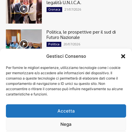
legalità U.N.I.C.A.
21/07/2026
Cronaca
Politica, le prospettive per il sud di
Futuro Nazionale
20/07/2026
Politica
Gestisci Consenso
Per fornire le migliori esperienze, utilizziamo tecnologie come i cookie
Cronaca
13491
per memorizzare e/o accedere alle informazioni del dispositivo. Il
Attualità
7299
consenso a queste tecnologie ci permetterà di elaborare dati come il
top
6745
comportamento di navigazione o ID unici su questo sito. Non
acconsentire o ritirare il consenso può influire negativamente su alcune
News
4208
caratteristiche e funzioni.
Cultura
2869
Calcio
1999
Spettacoli
1932
Accetta
Economia
1932
Nega