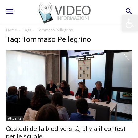
Apri la 
Home
Tags
Tommaso Pellegrino
Tag: Tommaso Pellegrino
Attualità
Custodi della biodiversità, al via il contest
per le scuole