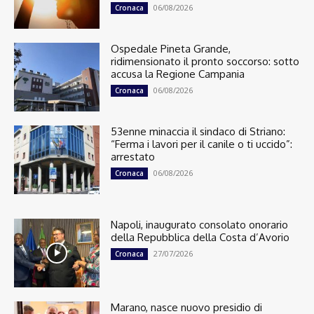
06/08/2026
Cronaca
Ospedale Pineta Grande,
ridimensionato il pronto soccorso: sotto
accusa la Regione Campania
06/08/2026
Cronaca
53enne minaccia il sindaco di Striano:
“Ferma i lavori per il canile o ti uccido”:
arrestato
06/08/2026
Cronaca
Napoli, inaugurato consolato onorario
della Repubblica della Costa d’Avorio
27/07/2026
Cronaca
Marano, nasce nuovo presidio di