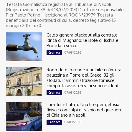
Testata Giornalistica registrata al Tribunale di Napoli
(Registrazione n. 38 del 18/07/2013) Direttore responsabile:
Pier Paolo Petino - Iscrizione al ROC N°23979 Testata
beneficiaria dei contributi di cui al decreto legislativo 15
maggio 2017, n.70
Caldo genera blackout alla centrale
idrica di Mugnano: le isole di Ischia e
Procida a secco
07/08/2026
Cronaca
Rogo doloso rende inagibile un’intera
palazzina a Torre del Greco: 32 gli
sfollati. L’amministrazione fornisce
completa assistenza ai suoi residenti
07/08/2026
Cronaca
Lui + lui + l’altro. Una lite per gelosia
finisce con colpi di rasoio nel quartiere
di Chiaiano a Napoli
07/08/2026
Cronaca