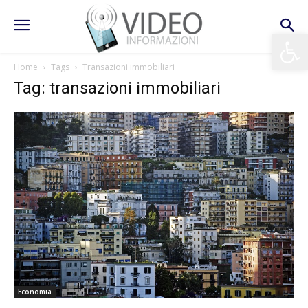
Apri la 
Home
Tags
Transazioni immobiliari
Tag: transazioni immobiliari
Economia