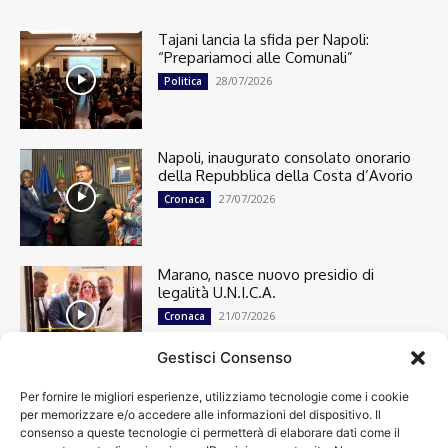
Tajani lancia la sfida per Napoli:
“Prepariamoci alle Comunali”
28/07/2026
Politica
Napoli, inaugurato consolato onorario
della Repubblica della Costa d’Avorio
27/07/2026
Cronaca
Marano, nasce nuovo presidio di
legalità U.N.I.C.A.
21/07/2026
Cronaca
Gestisci Consenso
Per fornire le migliori esperienze, utilizziamo tecnologie come i cookie
Cronaca
13498
per memorizzare e/o accedere alle informazioni del dispositivo. Il
Attualità
7303
consenso a queste tecnologie ci permetterà di elaborare dati come il