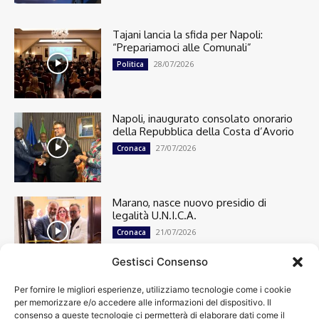
Tajani lancia la sfida per Napoli:
“Prepariamoci alle Comunali”
28/07/2026
Politica
Napoli, inaugurato consolato onorario
della Repubblica della Costa d’Avorio
27/07/2026
Cronaca
Marano, nasce nuovo presidio di
legalità U.N.I.C.A.
21/07/2026
Cronaca
Gestisci Consenso
Per fornire le migliori esperienze, utilizziamo tecnologie come i cookie
Cronaca
13498
per memorizzare e/o accedere alle informazioni del dispositivo. Il
Attualità
7303
consenso a queste tecnologie ci permetterà di elaborare dati come il