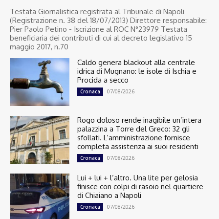
Testata Giornalistica registrata al Tribunale di Napoli
(Registrazione n. 38 del 18/07/2013) Direttore responsabile:
Pier Paolo Petino - Iscrizione al ROC N°23979 Testata
beneficiaria dei contributi di cui al decreto legislativo 15
maggio 2017, n.70
Caldo genera blackout alla centrale
idrica di Mugnano: le isole di Ischia e
Procida a secco
07/08/2026
Cronaca
Rogo doloso rende inagibile un’intera
palazzina a Torre del Greco: 32 gli
sfollati. L’amministrazione fornisce
completa assistenza ai suoi residenti
07/08/2026
Cronaca
Lui + lui + l’altro. Una lite per gelosia
finisce con colpi di rasoio nel quartiere
di Chiaiano a Napoli
07/08/2026
Cronaca