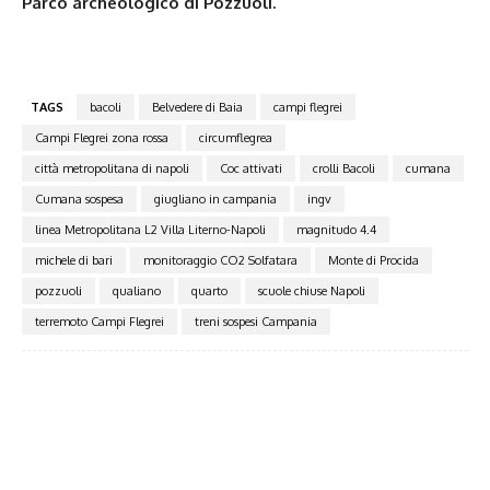
Parco archeologico di Pozzuoli.
TAGS
bacoli
Belvedere di Baia
campi flegrei
Campi Flegrei zona rossa
circumflegrea
città metropolitana di napoli
Coc attivati
crolli Bacoli
cumana
Cumana sospesa
giugliano in campania
ingv
linea Metropolitana L2 Villa Literno-Napoli
magnitudo 4.4
michele di bari
monitoraggio CO2 Solfatara
Monte di Procida
pozzuoli
qualiano
quarto
scuole chiuse Napoli
terremoto Campi Flegrei
treni sospesi Campania