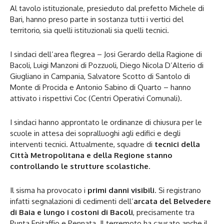
Al tavolo istituzionale, presieduto dal prefetto Michele di
Bari, hanno preso parte in sostanza tutti i vertici del
territorio, sia quelli istituzionali sia quelli tecnici.
I sindaci dell’area flegrea – Josi Gerardo della Ragione di
Bacoli, Luigi Manzoni di Pozzuoli, Diego Nicola D’Alterio di
Giugliano in Campania, Salvatore Scotto di Santolo di
Monte di Procida e Antonio Sabino di Quarto – hanno
attivato i rispettivi Coc (Centri Operativi Comunali).
I sindaci hanno approntato le ordinanze di chiusura per le
scuole in attesa dei sopralluoghi agli edifici e degli
interventi tecnici. Attualmente, squadre di
tecnici della
Città Metropolitana e della Regione stanno
controllando le strutture scolastiche
.
Il sisma ha provocato i
primi danni visibili
. Si registrano
infatti segnalazioni di cedimenti dell’
arcata del Belvedere
di Baia e lungo i costoni di Bacoli
, precisamente tra
Punta Epitaffio e Pennata. Il terremoto ha causato anche il