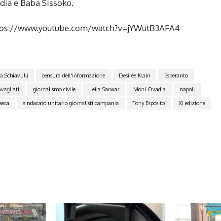
dia e Baba Sissoko.
i https://www.youtube.com/watch?v=jYWutB3AFA4
a Schiavulli
censura dell'informazione
Desirée Klain
Esperanto
vagliati
giornalismo civile
Leila Sarwar
Moni Ovadia
napoli
seca
sindacato unitario giornalisti campania
Tony Esposito
XI edizione