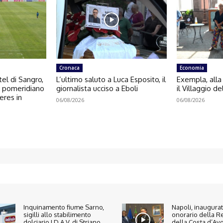
Cronaca
Economia
el di Sangro,
L’ultimo saluto a Luca Esposito, il
Exempla, alla
o pomeridiano
giornalista ucciso a Eboli
il Villaggio de
eres in
06/08/2026
06/08/2026
Inquinamento fiume Sarno,
Napoli, inaugura
sigilli allo stabilimento
onorario della R
dolciario I.D.A.V. di Striano
della Costa d’Avo