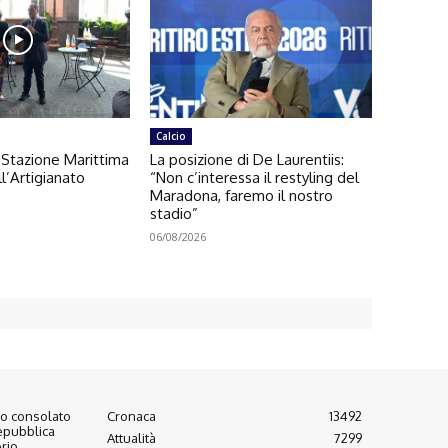
Calcio
 Stazione Marittima
La posizione di De Laurentiis:
ll’Artigianato
“Non c’interessa il restyling del
Maradona, faremo il nostro
stadio”
06/08/2026
to consolato
Cronaca
13492
epubblica
Attualità
7299
rio