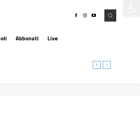
Apri la 
oli
Abbonati
Live