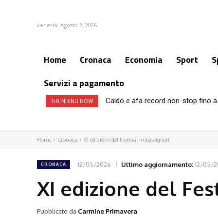
venerdì, Agosto 7, 2026
Home
Cronaca
Economia
Sport
S
Servizi a pagamento
Caldo e afa record non-stop fino a 
TRENDING NOW
Home
Cronaca
XI edizione del Festival Imbavagliati
12/05/2026
Ultimo aggiornamento:
12/05/
CRONACA
XI edizione del Fes
Pubblicato da
Carmine Primavera