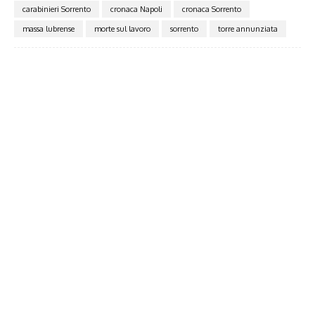
carabinieri Sorrento
cronaca Napoli
cronaca Sorrento
massa lubrense
morte sul lavoro
sorrento
torre annunziata