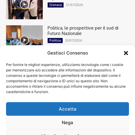
21/07/2026
Cronaca
Politica, le prospettive per il sud di
Futuro Nazionale
20/07/2026
Politica
Gestisci Consenso
Per fornire le migliori esperienze, utilizziamo tecnologie come i cookie
Cronaca
13492
per memorizzare e/o accedere alle informazioni del dispositivo. Il
Attualità
7299
consenso a queste tecnologie ci permetterà di elaborare dati come il
top
6746
comportamento di navigazione o ID unici su questo sito. Non
acconsentire o ritirare il consenso può influire negativamente su alcune
News
4208
caratteristiche e funzioni.
Cultura
2869
Calcio
2000
Spettacoli
1932
Accetta
Economia
1932
Nega