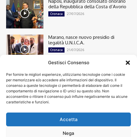
Napoli, inaugurato consolato onorario
della Repubblica della Costa d’Avorio
27/07/2026
Cronaca
Marano, nasce nuovo presidio di
legalità U.N.I.C.A.
21/07/2026
Cronaca
Gestisci Consenso
Per fornire le migliori esperienze, utilizziamo tecnologie come i cookie
Cronaca
13500
per memorizzare e/o accedere alle informazioni del dispositivo. Il
Attualità
7304
consenso a queste tecnologie ci permetterà di elaborare dati come il
top
6750
comportamento di navigazione o ID unici su questo sito. Non
acconsentire o ritirare il consenso può influire negativamente su alcune
News
4209
caratteristiche e funzioni.
Cultura
2870
Calcio
2011
Economia
1933
Accetta
Spettacoli
1932
Nega