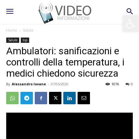
Apri la 
Home
Salute
Salute
top
Ambulatori: sanificazioni e
controlli della temperatura, i
medici chiedono sicurezza
By
Alessandro Iovane
-
07/05/2020
1076
0