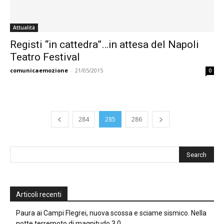
Attualità
Registi “in cattedra”…in attesa del Napoli
Teatro Festival
comunicaemozione
-
21/05/2015
0
284
285
286
Articoli recenti
Paura ai Campi Flegrei, nuova scossa e sciame sismico. Nella
notte terremoto di magnitudo 3.0