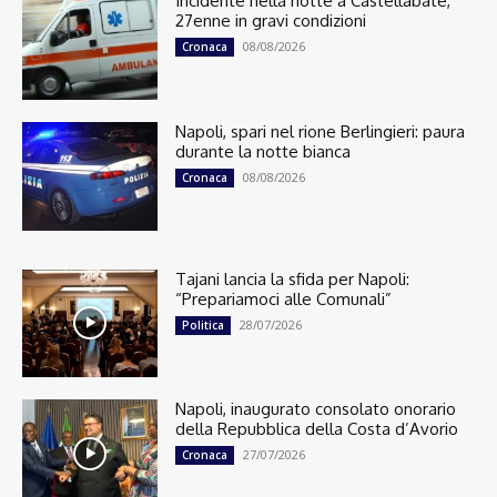
Incidente nella notte a Castellabate,
27enne in gravi condizioni
08/08/2026
Cronaca
Napoli, spari nel rione Berlingieri: paura
durante la notte bianca
08/08/2026
Cronaca
Tajani lancia la sfida per Napoli:
“Prepariamoci alle Comunali”
28/07/2026
Politica
Napoli, inaugurato consolato onorario
della Repubblica della Costa d’Avorio
27/07/2026
Cronaca