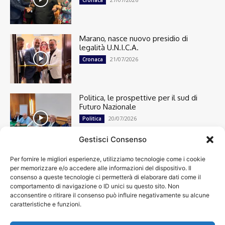
Cronaca
Marano, nasce nuovo presidio di
legalità U.N.I.C.A.
21/07/2026
Cronaca
Politica, le prospettive per il sud di
Futuro Nazionale
20/07/2026
Politica
Gestisci Consenso
Per fornire le migliori esperienze, utilizziamo tecnologie come i cookie
Cronaca
13485
per memorizzare e/o accedere alle informazioni del dispositivo. Il
Attualità
7297
consenso a queste tecnologie ci permetterà di elaborare dati come il
top
6744
comportamento di navigazione o ID unici su questo sito. Non
acconsentire o ritirare il consenso può influire negativamente su alcune
News
4208
caratteristiche e funzioni.
Cultura
2869
Calcio
1995