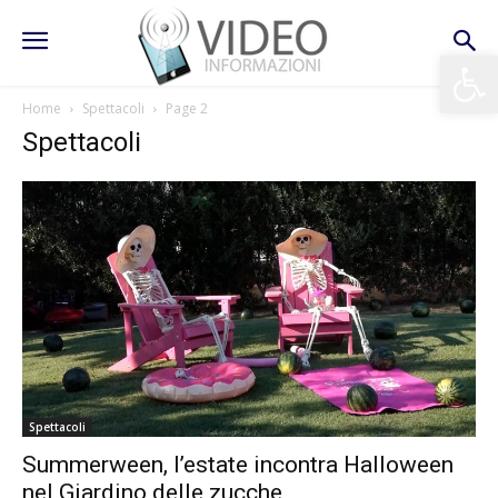
Apri la 
Home
Spettacoli
Page 2
Spettacoli
Spettacoli
Summerween, l’estate incontra Halloween
nel Giardino delle zucche