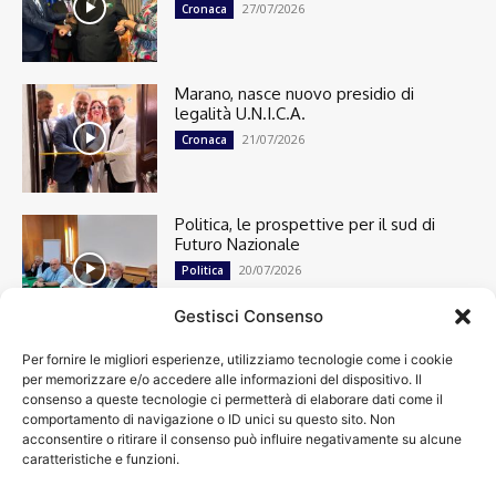
27/07/2026
Cronaca
Marano, nasce nuovo presidio di
legalità U.N.I.C.A.
21/07/2026
Cronaca
Politica, le prospettive per il sud di
Futuro Nazionale
20/07/2026
Politica
Gestisci Consenso
Per fornire le migliori esperienze, utilizziamo tecnologie come i cookie
Cronaca
13492
per memorizzare e/o accedere alle informazioni del dispositivo. Il
Attualità
7299
consenso a queste tecnologie ci permetterà di elaborare dati come il
top
6746
comportamento di navigazione o ID unici su questo sito. Non
acconsentire o ritirare il consenso può influire negativamente su alcune
News
4208
caratteristiche e funzioni.
Cultura
2869
Calcio
2000