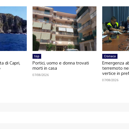
top
Cronaca
a di Capri,
Portici, uomo e donna trovati
Emergenza ab
o
morti in casa
terremoto nei
vertice in pre
07/08/2026
07/08/2026