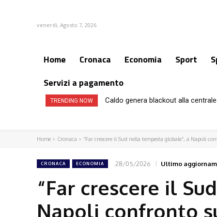
venerdì, Agosto 7, 2026
Home
Cronaca
Economia
Sport
S
Servizi a pagamento
Caldo genera blackout alla centrale 
TRENDING NOW
Home
Cronaca
“Far crescere il Sud nella tempesta globale”, a Napoli con
28/05/2026
Ultimo aggiornam
CRONACA
ECONOMIA
“Far crescere il Su
Napoli confronto s