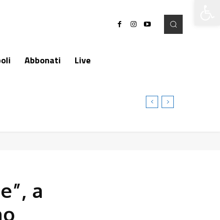
Apri la 
oli
Abbonati
Live
e”, a
no