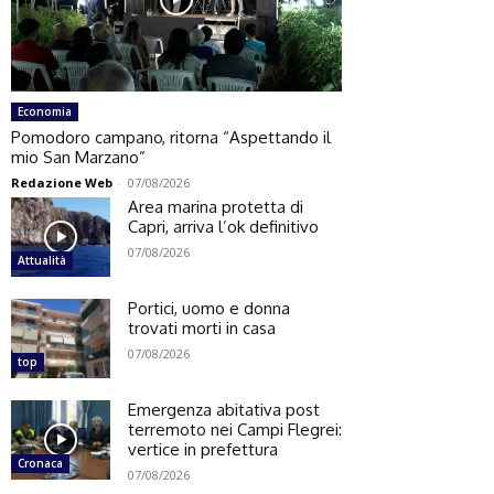
Economia
Pomodoro campano, ritorna “Aspettando il
mio San Marzano”
Redazione Web
-
07/08/2026
Area marina protetta di
Capri, arriva l’ok definitivo
07/08/2026
Attualità
Portici, uomo e donna
trovati morti in casa
07/08/2026
top
Emergenza abitativa post
terremoto nei Campi Flegrei:
vertice in prefettura
Cronaca
07/08/2026