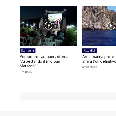
Economia
Attualità
Pomodoro campano, ritorna
Area marina protett
“Aspettando il mio San
arriva l’ok definitiv
Marzano”
07/08/2026
07/08/2026