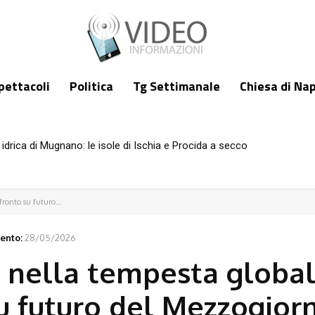
pettacoli
Politica
Tg Settimanale
Chiesa di Nap
idrica di Mugnano: le isole di Ischia e Procida a secco
fronto su futuro...
ento:
28/05/2026
d nella tempesta global
u futuro del Mezzogior