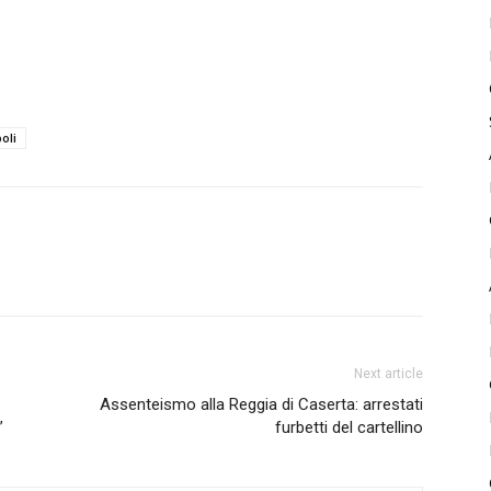
oli
Next article
Assenteismo alla Reggia di Caserta: arrestati
”
furbetti del cartellino