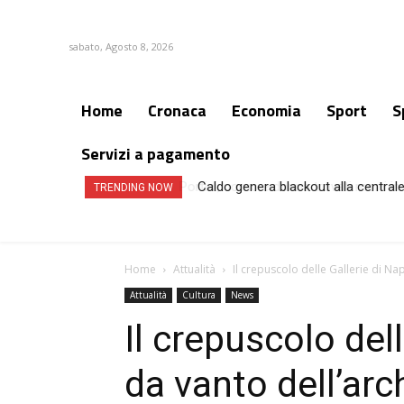
sabato, Agosto 8, 2026
Home
Cronaca
Economia
Sport
S
Servizi a pagamento
Caldo genera blackout alla centrale 
TRENDING NOW
Home
Attualità
Il crepuscolo delle Gallerie di Nap
Attualità
Cultura
News
Il crepuscolo dell
da vanto dell’arc