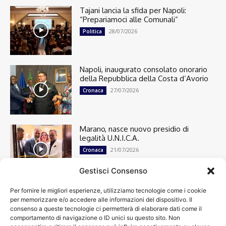
Tajani lancia la sfida per Napoli:
“Prepariamoci alle Comunali”
28/07/2026
Politica
Napoli, inaugurato consolato onorario
della Repubblica della Costa d’Avorio
27/07/2026
Cronaca
Marano, nasce nuovo presidio di
legalità U.N.I.C.A.
21/07/2026
Cronaca
Gestisci Consenso
Per fornire le migliori esperienze, utilizziamo tecnologie come i cookie
Cronaca
13498
per memorizzare e/o accedere alle informazioni del dispositivo. Il
Attualità
7303
consenso a queste tecnologie ci permetterà di elaborare dati come il
top
6749
comportamento di navigazione o ID unici su questo sito. Non