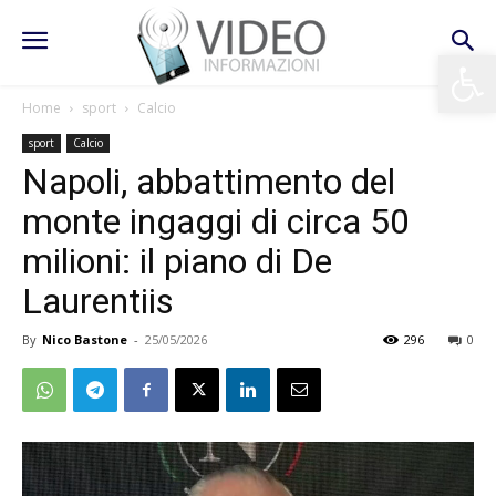
Apri la 
Home
sport
Calcio
sport
Calcio
Napoli, abbattimento del
monte ingaggi di circa 50
milioni: il piano di De
Laurentiis
By
Nico Bastone
-
25/05/2026
296
0