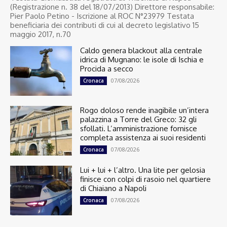
(Registrazione n. 38 del 18/07/2013) Direttore responsabile:
Pier Paolo Petino - Iscrizione al ROC N°23979 Testata
beneficiaria dei contributi di cui al decreto legislativo 15
maggio 2017, n.70
Caldo genera blackout alla centrale
idrica di Mugnano: le isole di Ischia e
Procida a secco
07/08/2026
Cronaca
Rogo doloso rende inagibile un’intera
palazzina a Torre del Greco: 32 gli
sfollati. L’amministrazione fornisce
completa assistenza ai suoi residenti
07/08/2026
Cronaca
Lui + lui + l’altro. Una lite per gelosia
finisce con colpi di rasoio nel quartiere
di Chiaiano a Napoli
07/08/2026
Cronaca