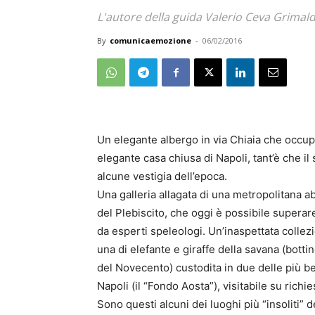
L'autore della guida Valerio Ceva Grimal
By
comunicaemozione
-
06/02/2016
Un elegante albergo in via Chiaia che occupa
elegante casa chiusa di Napoli, tant’è che i
alcune vestigia dell’epoca.
Una galleria allagata di una metropolitana a
del Plebiscito, che oggi è possibile supera
da esperti speleologi. Un’inaspettata collezi
una di elefante e giraffe della savana (botti
del Novecento) custodita in due delle più be
Napoli (il “Fondo Aosta”), visitabile su richie
Sono questi alcuni dei luoghi più “insoliti”