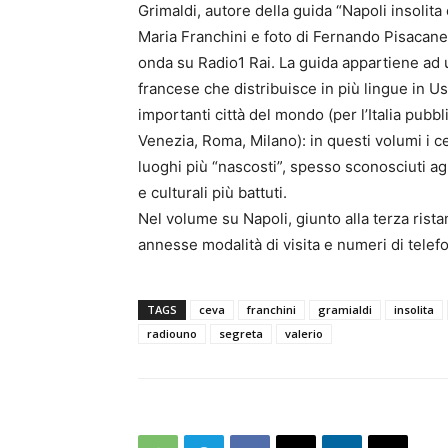
Grimaldi, autore della guida “Napoli insolita 
Maria Franchini e foto di Fernando Pisacane
onda su Radio1 Rai. La guida appartiene ad una
francese che distribuisce in più lingue in Us
importanti città del mondo (per l’Italia pubb
Venezia, Roma, Milano): in questi volumi i c
luoghi più “nascosti”, spesso sconosciuti agli 
e culturali più battuti.
Nel volume su Napoli, giunto alla terza rist
annesse modalità di visita e numeri di telefo
TAGS
ceva
franchini
gramialdi
insolita
radiouno
segreta
valerio