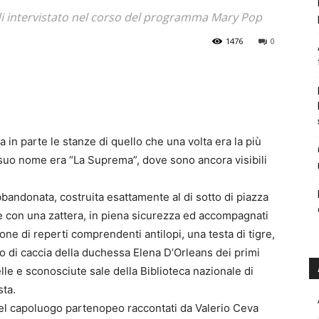
di intervistato nel corso del programma Mary Pop
1476
0
 in parte le stanze di quello che una volta era la più
l suo nome era “La Suprema”, dove sono ancora visibili
bbandonata, costruita esattamente al di sotto di piazza
re con una zattera, in piena sicurezza ed accompagnati
one di reperti comprendenti antilopi, una testa di tigre,
no di caccia della duchessa Elena D’Orleans dei primi
lle e sconosciute sale della Biblioteca nazionale di
sta.
 del capoluogo partenopeo raccontati da Valerio Ceva