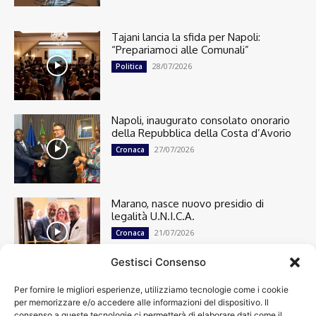
Tajani lancia la sfida per Napoli:
“Prepariamoci alle Comunali”
28/07/2026
Politica
Napoli, inaugurato consolato onorario
della Repubblica della Costa d’Avorio
27/07/2026
Cronaca
Marano, nasce nuovo presidio di
legalità U.N.I.C.A.
21/07/2026
Cronaca
Gestisci Consenso
Per fornire le migliori esperienze, utilizziamo tecnologie come i cookie
Cronaca
13501
per memorizzare e/o accedere alle informazioni del dispositivo. Il
Attualità
7304
consenso a queste tecnologie ci permetterà di elaborare dati come il