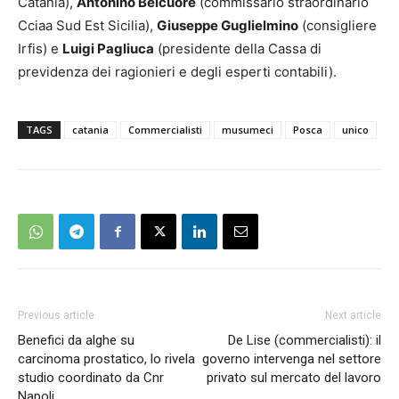
Catania),
Antonino Belcuore
(commissario straordinario
Cciaa Sud Est Sicilia),
Giuseppe Guglielmino
(consigliere
Irfis) e
Luigi Pagliuca
(presidente della Cassa di
previdenza dei ragionieri e degli esperti contabili).
TAGS
catania
Commercialisti
musumeci
Posca
unico
Previous article
Next article
Benefici da alghe su
De Lise (commercialisti): il
carcinoma prostatico, lo rivela
governo intervenga nel settore
studio coordinato da Cnr
privato sul mercato del lavoro
Napoli