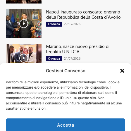
Napoli, inaugurato consolato onorario
della Repubblica della Costa d’Avorio
27/07/2026
Cronaca
Marano, nasce nuovo presidio di
legalità U.N.I.C.A.
21/07/2026
Cronaca
Gestisci Consenso
Per fornire le migliori esperienze, utilizziamo tecnologie come i cookie
Cronaca
13498
per memorizzare e/o accedere alle informazioni del dispositivo. Il
Attualità
7303
consenso a queste tecnologie ci permetterà di elaborare dati come il
top
6749
comportamento di navigazione o ID unici su questo sito. Non
acconsentire o ritirare il consenso può influire negativamente su alcune
News
4209
caratteristiche e funzioni.
Cultura
2870
Calcio
2008
Economia
1933
Accetta
Spettacoli
1932