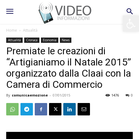
Apri la 
Home
Attualità
Attualità
Cronaca
Economia
News
Premiate le creazioni di
“Artigianiamo il Natale 2015”
organizzato dalla Claai con la
Camera di Commercio
By
comunicaemozione
-
07/01/2015
1476
0