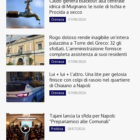
Caldo genera blackout alla centrale
idrica di Mugnano: le isole di Ischia e
Procida a secco
07/08/2026
Cronaca
Rogo doloso rende inagibile un’intera
palazzina a Torre del Greco: 32 gli
sfollati. L’amministrazione fornisce
completa assistenza ai suoi residenti
07/08/2026
Cronaca
Lui + lui + l’altro. Una lite per gelosia
finisce con colpi di rasoio nel quartiere
di Chiaiano a Napoli
07/08/2026
Cronaca
Tajani lancia la sfida per Napoli:
“Prepariamoci alle Comunali”
28/07/2026
Politica