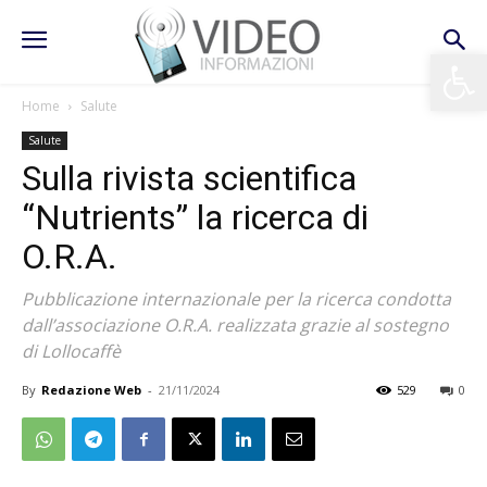
Apri la 
Home
Salute
Salute
Sulla rivista scientifica
“Nutrients” la ricerca di
O.R.A.
Pubblicazione internazionale per la ricerca condotta
dall’associazione O.R.A. realizzata grazie al sostegno
di Lollocaffè
By
Redazione Web
-
21/11/2024
529
0