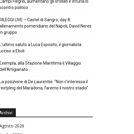
Campi Flegrei, aumentano gli sfollati e infuria lo
scontro politico
RILEGGI LIVE – Castel di Sangro, day 8:
allenamento pomeridiano del Napoli, David Neres
in gruppo
L’ultimo saluto a Luca Esposito, il giornalista
ucciso a Eboli
Exempla, alla Stazione Marittima il Villaggio
dell’Artigianato
La posizione di De Laurentiis: “Non c’interessa il
restyling del Maradona, faremo il nostro stadio”
Archivi
Agosto 2026