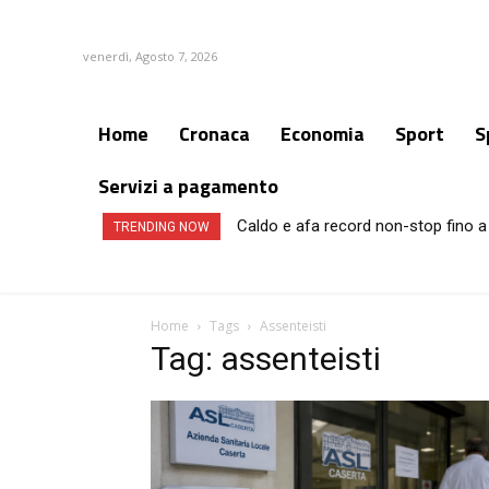
venerdì, Agosto 7, 2026
Home
Cronaca
Economia
Sport
S
Servizi a pagamento
Caldo e afa record non-stop fino a 
TRENDING NOW
Home
Tags
Assenteisti
Tag: assenteisti