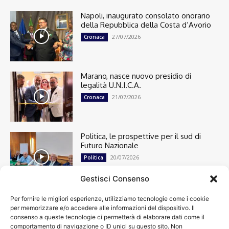
Napoli, inaugurato consolato onorario
della Repubblica della Costa d’Avorio
27/07/2026
Cronaca
Marano, nasce nuovo presidio di
legalità U.N.I.C.A.
21/07/2026
Cronaca
Politica, le prospettive per il sud di
Futuro Nazionale
20/07/2026
Politica
Gestisci Consenso
Per fornire le migliori esperienze, utilizziamo tecnologie come i cookie
Cronaca
13482
per memorizzare e/o accedere alle informazioni del dispositivo. Il
Attualità
7296
consenso a queste tecnologie ci permetterà di elaborare dati come il
top
6744
comportamento di navigazione o ID unici su questo sito. Non