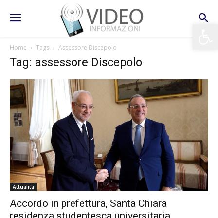
Apri la 
Home
Tags
Assessore Discepolo
Tag: assessore Discepolo
Attualità
Accordo in prefettura, Santa Chiara
residenza studentesca universitaria