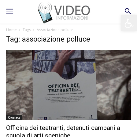
Apri la 
Home
Tags
Associazione polluce
Tag: associazione polluce
Cronaca
Officina dei teatranti, detenuti campani a
scuola di arti sceniche