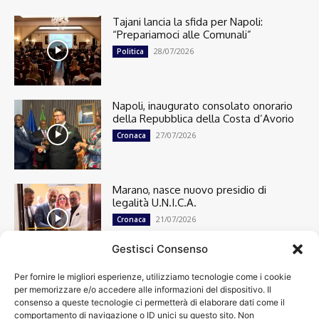
Tajani lancia la sfida per Napoli:
“Prepariamoci alle Comunali”
28/07/2026
Politica
Napoli, inaugurato consolato onorario
della Repubblica della Costa d’Avorio
27/07/2026
Cronaca
Marano, nasce nuovo presidio di
legalità U.N.I.C.A.
21/07/2026
Cronaca
Gestisci Consenso
Per fornire le migliori esperienze, utilizziamo tecnologie come i cookie
Cronaca
13501
per memorizzare e/o accedere alle informazioni del dispositivo. Il
Attualità
7305
consenso a queste tecnologie ci permetterà di elaborare dati come il
top
6752
comportamento di navigazione o ID unici su questo sito. Non