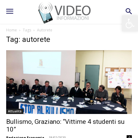
Apri la 
Home
Tags
Autorete
Tag: autorete
Attualità
Bullismo, Graziano: “Vittime 4 studenti su
10”
Redazione Economia
-
18/02/2020
0