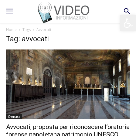
Apri la 
Home
Tags
Avvocati
Tag: avvocati
Cronaca
Avvocati, proposta per riconoscere l’oratoria
forense napoletana patrimonio UNESCO