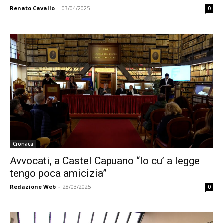
Renato Cavallo
-
03/04/2025
0
Cronaca
Avvocati, a Castel Capuano “Io cu’ a legge
tengo poca amicizia”
Redazione Web
-
28/03/2025
0