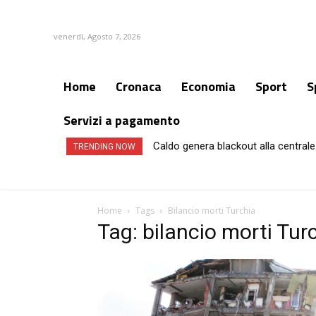
venerdì, Agosto 7, 2026
Home
Cronaca
Economia
Sport
S
Servizi a pagamento
Caldo genera blackout alla centrale 
TRENDING NOW
Home
Tags
Bilancio morti Turchia
Tag: bilancio morti Tur