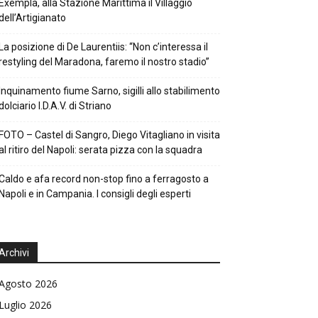
Exempla, alla Stazione Marittima il Villaggio
dell’Artigianato
La posizione di De Laurentiis: “Non c’interessa il
restyling del Maradona, faremo il nostro stadio”
Inquinamento fiume Sarno, sigilli allo stabilimento
dolciario I.D.A.V. di Striano
FOTO – Castel di Sangro, Diego Vitagliano in visita
al ritiro del Napoli: serata pizza con la squadra
Caldo e afa record non-stop fino a ferragosto a
Napoli e in Campania. I consigli degli esperti
Archivi
Agosto 2026
Luglio 2026